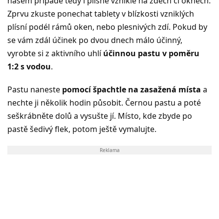
našem případě tedy i plísně vzniklé na zdech či oknech.
Zprvu zkuste ponechat tablety v blízkosti vzniklých
plísní podél rámů oken, nebo plesnivých zdí. Pokud by
se vám zdál účinek po dvou dnech málo účinný,
vyrobte si z aktivního uhlí
účinnou pastu v poměru
1:2 s vodou
.
Pastu naneste
pomocí špachtle na zasažená místa
a
nechte ji několik hodin působit. Černou pastu a poté
seškrábněte dolů a vysušte jí. Místo, kde zbyde po
pastě šedivý flek, potom ještě vymalujte.
Reklama