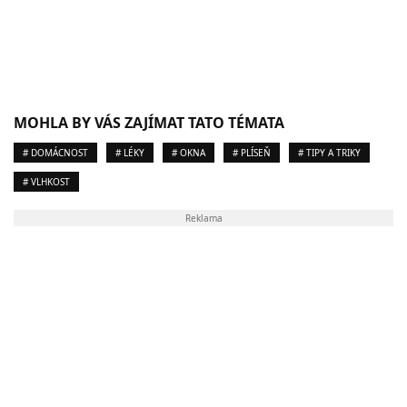
MOHLA BY VÁS ZAJÍMAT TATO TÉMATA
# DOMÁCNOST
# LÉKY
# OKNA
# PLÍSEŇ
# TIPY A TRIKY
# VLHKOST
Reklama