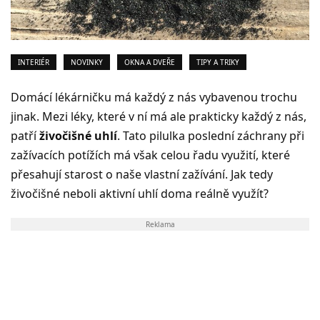
INTERIÉR
NOVINKY
OKNA A DVEŘE
TIPY A TRIKY
Domácí lékárničku má každý z nás vybavenou trochu
jinak. Mezi léky, které v ní má ale prakticky každý z nás,
patří
živočišné uhlí
. Tato pilulka poslední záchrany při
zažívacích potížích má však celou řadu využití, které
přesahují starost o naše vlastní zažívání. Jak tedy
živočišné neboli aktivní uhlí doma reálně využít?
Reklama