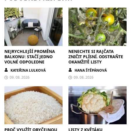
NEJRYCHLEJŠÍ PROMĚNA
NENECHTE SI RAJČATA
BALKONU: STAČÍ JEDNO
ZNIČIT PLÍSNÍ. ODSTRAŇTE
VOLNÉ ODPOLEDNE
OKAMŽITĚ LISTY
KATEŘINA LULKOVÁ
HANA ŠTĚPÁNOVÁ
09. 08. 2026
09. 08. 2026
PROČ VYUŽÍT OBYČEJNOU
LISTY Z KVĚTÁKU