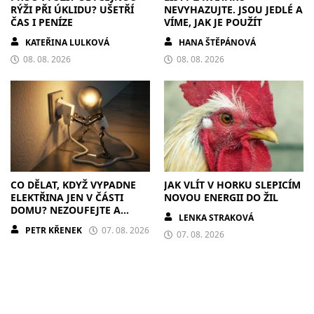
RÝŽI PŘI ÚKLIDU? UŠETŘÍ
NEVYHAZUJTE. JSOU JEDLÉ A
ČAS I PENÍZE
VÍME, JAK JE POUŽÍT
KATEŘINA LULKOVÁ
HANA ŠTĚPÁNOVÁ
08. 08. 2026
08. 08. 2026
CO DĚLAT, KDYŽ VYPADNE
JAK VLÍT V HORKU SLEPICÍM
ELEKTŘINA JEN V ČÁSTI
NOVOU ENERGII DO ŽIL
DOMU? NEZOUFEJTE A
LENKA STRAKOVÁ
POSTUPUJTE S CHLADNOU
PETR KŘENEK
07. 08. 2026
HLAVOU
07. 08. 2026