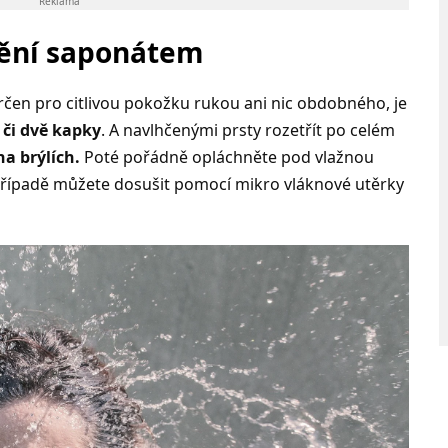
Reklama
tění saponátem
rčen pro citlivou pokožku rukou ani nic obdobného, je
 či dvě kapky
. A navlhčenými prsty rozetřít po celém
a brýlích.
Poté pořádně opláchněte pod vlažnou
řípadě můžete dosušit pomocí mikro vláknové utěrky