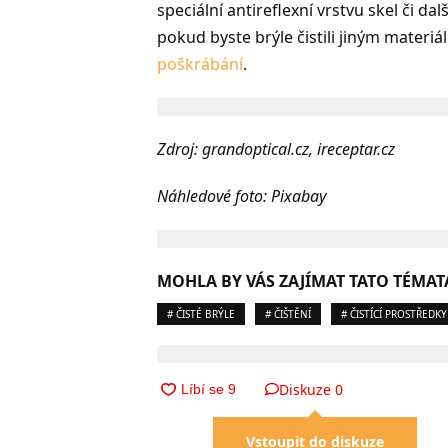
speciální antireflexní vrstvu skel či da
pokud byste brýle čistili jiným materi
poškrábání
.
Zdroj: grandoptical.cz, ireceptar.cz
Náhledové foto: Pixabay
MOHLA BY VÁS ZAJÍMAT TATO TÉMAT
# ČISTÉ BRÝLE
# ČIŠTĚNÍ
# ČISTÍCÍ PROSTŘEDKY
Diskuze
0
Vstoupit do diskuze