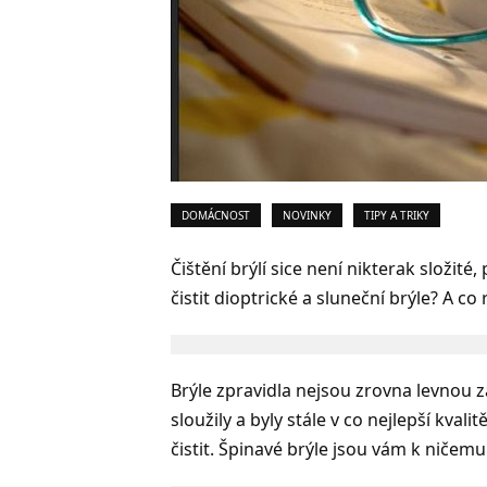
DOMÁCNOST
NOVINKY
TIPY A TRIKY
Čištění brýlí sice není nikterak složi
čistit dioptrické a sluneční brýle? A c
Brýle zpravidla nejsou zrovna levnou zá
sloužily a byly stále v co nejlepší kval
čistit. Špinavé brýle jsou vám k ničemu