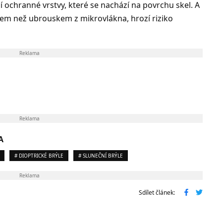
lší ochranné vrstvy, které se nachází na povrchu skel. A
álem než ubrouskem z mikrovlákna, hrozí riziko
Reklama
Reklama
A
# DIOPTRICKÉ BRÝLE
# SLUNEČNÍ BRÝLE
Reklama
Sdílet článek: