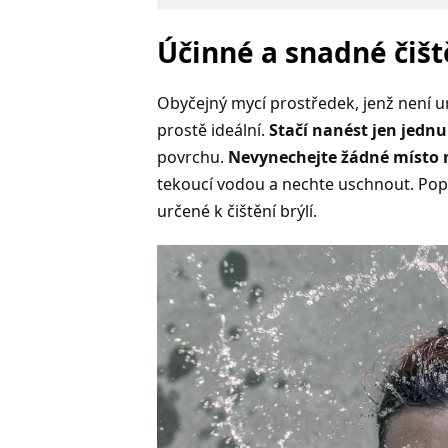
Účinné a snadné čiš
Obyčejný mycí prostředek, jenž není u
prostě ideální.
Stačí nanést jen jednu
povrchu.
Nevynechejte žádné místo n
tekoucí vodou a nechte uschnout. Pop
určené k čištění brýlí.