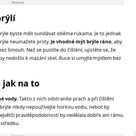
Reklama
rýlí
 brýle byste měli sundávat oběma rukama. Je to jednak
 brýle neumažete prsty.
Je vhodné mýt brýle ráno
, aby
ez šmouh. Než se pustíte do čištění, ujistěte se, že
by nedošlo k mazání skel. Ruce si umyjte mýdlem bez
jak na to
é vody.
Takto z nich odstraníte prach a při čištění
 brýle nikdy nepoužívejte horkou vodu, neboť by
největší pravděpodobností by nedělala dobře ani rámu.
ostředku.