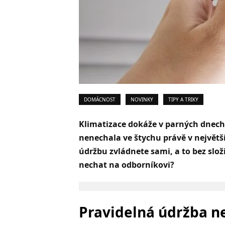
DOMÁCNOST
NOVINKY
TIPY A TRIKY
Klimatizace dokáže v parných dnech 
nenechala ve štychu právě v největš
údržbu zvládnete sami, a to bez slož
nechat na odborní
kovi?
Pravidelná údržba ne