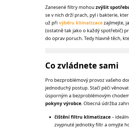
Zanesené filtry mohou
zvýšit spotřeb
se v nich drží prach, pyl i bakterie, kt
už při
výběru klimatizace
zajímejte, j
(ostatně tak jako o každý spotřebič) pro
do oprav poruch. Tedy hlavně těch, kt
Co zvládnete sami
Pro bezproblémový provoz vašeho dom
jednoduchý postup. Stačí péči věnovat
úsporným a bezproblémovým chodem. 
pokyny výrobce
. Obecná údržba zahr
čištění filtru klimatizace
– ideál
zvypnuté jednotky filtr a omyjte 