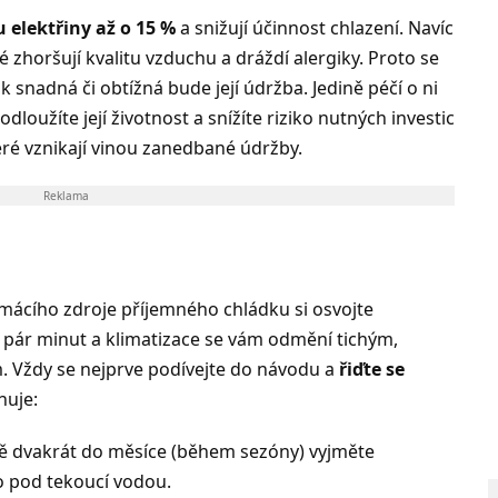
u elektřiny až o 15 %
a snižují účinnost chlazení. Navíc
eré zhoršují kvalitu vzduchu a dráždí alergiky. Proto se
ak snadná či obtížná bude její údržba. Jedině péčí o ni
dloužíte její životnost a snížíte riziko nutných investic
eré vznikají vinou zanedbané údržby.
Reklama
ácího zdroje příjemného chládku si osvojte
 pár minut a klimatizace se vám odmění tichým,
Vždy se nejprve podívejte do návodu a
řiďte se
nuje:
ně dvakrát do měsíce (během sezóny) vyjměte
ho pod tekoucí vodou.