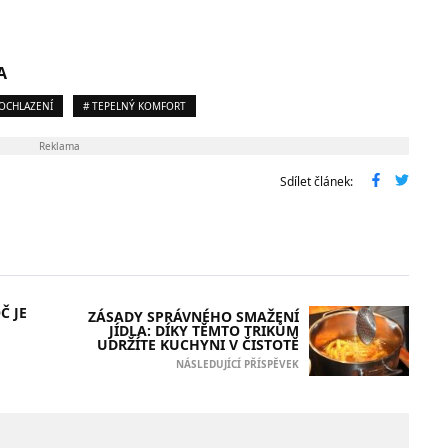
A
 OCHLAZENÍ
# TEPELNÝ KOMFORT
Reklama
Sdílet článek:
Č JE
ZÁSADY SPRÁVNÉHO SMAŽENÍ
JÍDLA: DÍKY TĚMTO TRIKŮM
UDRŽÍTE KUCHYNI V ČISTOTĚ
NÁSLEDUJÍCÍ PŘÍSPĚVEK