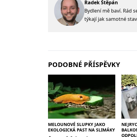
Radek Štěpán
Bydlení mě baví. Rád s
týkají jak samotné stav
PODOBNÉ PŘÍSPĚVKY
MELOUNOVÉ SLUPKY JAKO
NEJRY
EKOLOGICKÁ PAST NA SLIMÁKY
BALKON
ODPOL