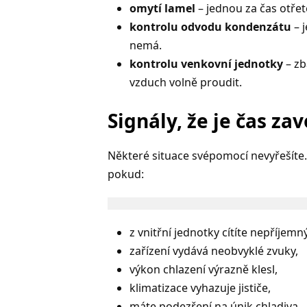
omytí lamel
– jednou za čas otřete
kontrolu odvodu kondenzátu
– j
nemá.
kontrolu venkovní jednotky
– zb
vzduch volně proudit.
Signály, že je čas za
Některé situace svépomocí nevyřešíte. 
pokud:
z vnitřní jednotky cítíte nepříjemn
zařízení vydává neobvyklé zvuky,
výkon chlazení výrazně klesl,
klimatizace vyhazuje jističe,
máte podezření na únik chladiva.