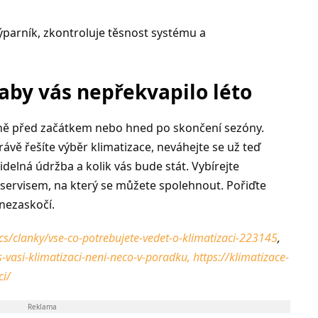
ýparník, zkontroluje těsnost systému a
 aby vás nepřekvapilo léto
ěsně před začátkem nebo hned po skončení sezóny.
vě řešíte výběr klimatizace, neváhejte se už teď
idelná údržba a kolik vás bude stát. Vybírejte
servisem, na který se můžete spolehnout.
Pořiďte
 nezaskočí.
s/clanky/vse-co-potrebujete-vedet-o-klimatizaci-223145
,
-s-vasi-klimatizaci-neni-neco-v-poradku,
https://klimatizace-
ci/
Reklama