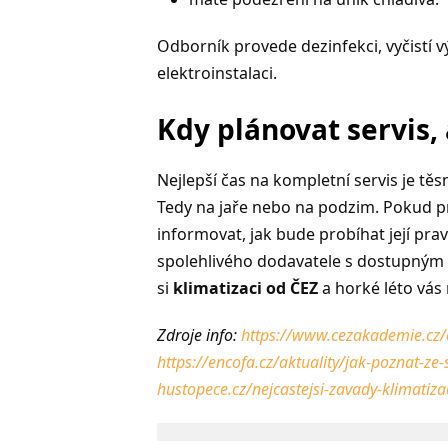
Odborník provede dezinfekci, vyčistí v
elektroinstalaci.
Kdy plánovat servis,
Nejlepší čas na kompletní servis je t
Tedy na jaře nebo na podzim. Pokud prá
informovat, jak bude probíhat její prav
spolehlivého dodavatele s dostupným 
si
klimatizaci od Č
EZ
a horké léto vás
Zdroje info:
https://www.cezakademie.cz/c
https://encofa.cz/aktuality/jak-poznat-ze
hustopece.cz/nejcastejsi-zavady-klimatiza