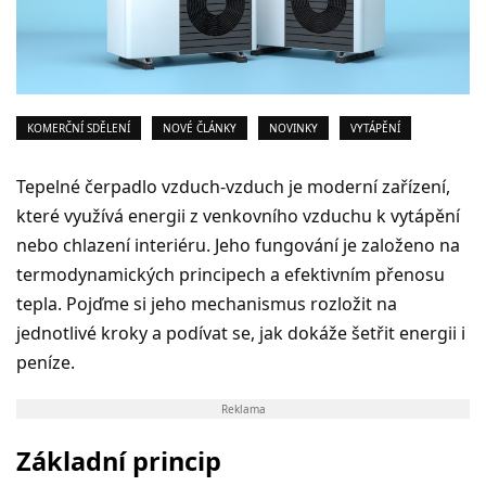
KOMERČNÍ SDĚLENÍ
NOVÉ ČLÁNKY
NOVINKY
VYTÁPĚNÍ
Tepelné čerpadlo vzduch-vzduch je moderní zařízení,
kter
é
využívá energii z venkovního vzduchu k vytápění
nebo chlazení interi
é
ru. Jeho fungování je založeno na
termodynamických principech a efektivním přenosu
tepla. Pojďme si jeho mechanismus rozložit na
jednotliv
é
kroky a podívat se, jak dokáže šetřit energii i
peníze.
Reklama
Základní
princip