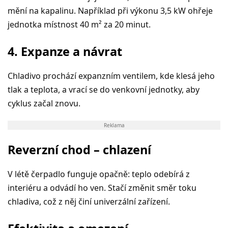
mění na kapalinu. Například při výkonu 3,5 kW ohřeje
jednotka místnost 40 m² za 20 minut.
4. Expanze a n
ávrat
Chladivo prochází
expanzn
ím ventilem, kde klesá jeho
tlak a teplota, a vrací se do venkovní jednotky, aby
cyklus začal znovu.
Reklama
Reverzn
í chod –
chlazen
í
V l
é
tě čerpadlo funguje opačně: teplo odebírá z
interi
é
ru a odvádí ho ven. Stačí změnit směr toku
chladiva, což z něj činí univerzální zařízení.