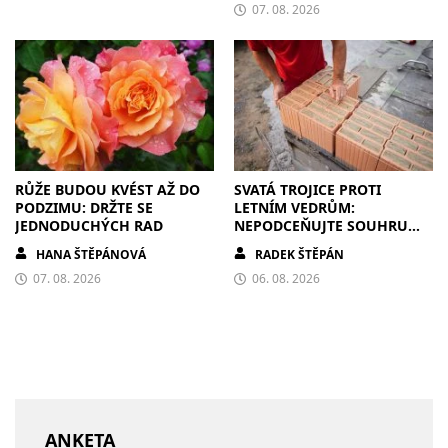
07. 08. 2026
RŮŽE BUDOU KVÉST AŽ DO
SVATÁ TROJICE PROTI
PODZIMU: DRŽTE SE
LETNÍM VEDRŮM:
JEDNODUCHÝCH RAD
NEPODCEŇUJTE SOUHRU
ZDIVA A STÍNĚNÍ
HANA ŠTĚPÁNOVÁ
RADEK ŠTĚPÁN
07. 08. 2026
06. 08. 2026
ANKETA