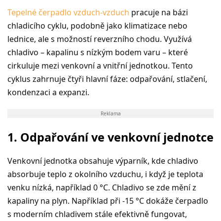
Tepelné čerpadlo vzduch-vzduch
pracuje na bázi
chladicího cyklu, podobně jako klimatizace nebo
lednice, ale s možností reverzního chodu. Využívá
chladivo – kapalinu s nízkým bodem varu – kter
é
cirkuluje mezi venkovní a vnitřní jednotkou. Tento
cyklus zahrnuje č
ty
ři hlavní fáze: odpařování, stlačení,
kondenzaci a expanzi.
Reklama
1. Odpařování ve venkovní jednotce
Venkovní jednotka obsahuje výparník, kde chladivo
absorbuje teplo z okolního vzduchu, i když je teplota
venku nízká, například 0
°
C. Chladivo se zde mění z
kapaliny na plyn. Například př
i -15 °
C dokáže čerpadlo
s moderním chladivem stále efektivně fungovat,