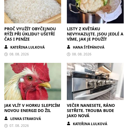
PROČ VYUŽÍT OBYČEJNOU
LISTY Z KVĚTÁKU
RÝŽI PŘI ÚKLIDU? UŠETŘÍ
NEVYHAZUJTE. JSOU JEDLÉ A
ČAS I PENÍZE
VÍME, JAK JE POUŽÍT
KATEŘINA LULKOVÁ
HANA ŠTĚPÁNOVÁ
08. 08. 2026
08. 08. 2026
JAK VLÍT V HORKU SLEPICÍM
VEČER NANESETE, RÁNO
NOVOU ENERGII DO ŽIL
SETŘETE. TROUBA BUDE
JAKO NOVÁ
LENKA STRAKOVÁ
KATEŘINA LULKOVÁ
07. 08. 2026