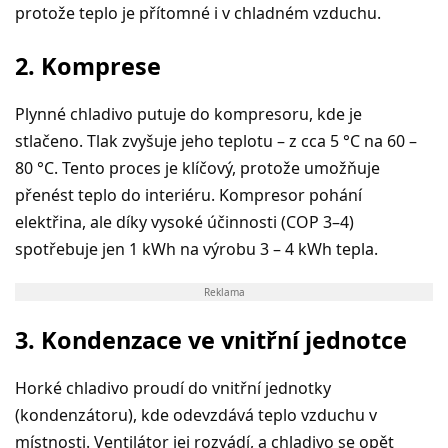
protože teplo je přítomn
é
i v chladn
é
m vzduchu.
2. Komprese
Plynn
é
chladivo putuje do kompresoru, kde je
stlačeno. Tlak zvyšuje jeho teplotu –
z cca 5 °
C na 60 –
80
°
C. Tento proces je klíčový, protože umožňuje
přen
é
st teplo do interi
é
ru. Kompresor pohání
elektřina, ale díky vysoké účinnosti (COP 3–4)
spotřebuje jen 1 kWh na výrobu 3 – 4 kWh tepla.
Reklama
3. Kondenzace ve vnitřní jednotce
Hork
é
chladivo proudí do vnitřní jednotky
(kondenzátoru), kde odevzdává teplo vzduchu v
místnosti. Ventilátor jej rozvádí, a chladivo se opět