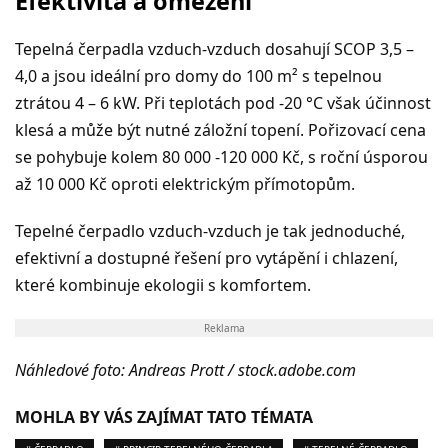
Efektivita a omezení
Tepelná čerpadla vzduch-vzduch dosahují SCOP 3,5 –
4,0 a jsou ideální pro domy do 100 m² s tepelnou
ztrá
tou 4 – 6 kW. P
ři teplotách pod -20
°
C však účinnost
klesá a může být nutn
é
záložní
topen
í. Pořizovací cena
se pohybuje kolem 80
000 -120 000 K
č, s roční úsporou
až
10 000 K
č oproti elektrickým přímotopům.
Tepelné čerpadlo vzduch-vzduch je tak jednoduch
é
,
efektivní a dostupné řešení pro vytápění i chlazení,
kter
é
kombinuje ekologii s komfortem.
Reklama
Náhledové foto: Andreas Prott / stock.adobe.com
MOHLA BY VÁS ZAJÍMAT TATO TÉMATA