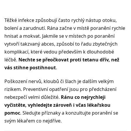
Těžké infekce způsobují často rychlý nástup otoku,
bolení a zarudnutí. Rána začne v místě poranění rychle
hnisat a mokvat. Jakmile se v místech po poranění
vytvoří takzvaný abces, způsobí to řadu zbytečných
komplikací, které vedou především k dlouhodobé
léčbě.
Nechte se přeočkovat proti tetanu dřív, než
vás stihne postihnout
.
Poškození nervů, kloubů či šlach je dalším velkým
rizikem. Preventivní opatření jsou pro předcházení
nebezpečí velmi důležité.
Ránu co nejrychleji
vyčistěte, vyhledejte zároveň i včas lékařskou
pomoc
. Sledujte příznaky a konzultujte poranění se
svým lékařem co nejdříve.