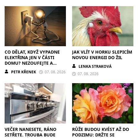
CO DĚLAT, KDYŽ VYPADNE
JAK VLÍT V HORKU SLEPICÍM
ELEKTŘINA JEN V ČÁSTI
NOVOU ENERGII DO ŽIL
DOMU? NEZOUFEJTE A
LENKA STRAKOVÁ
POSTUPUJTE S CHLADNOU
PETR KŘENEK
07. 08. 2026
HLAVOU
07. 08. 2026
VEČER NANESETE, RÁNO
RŮŽE BUDOU KVÉST AŽ DO
SETŘETE. TROUBA BUDE
PODZIMU: DRŽTE SE