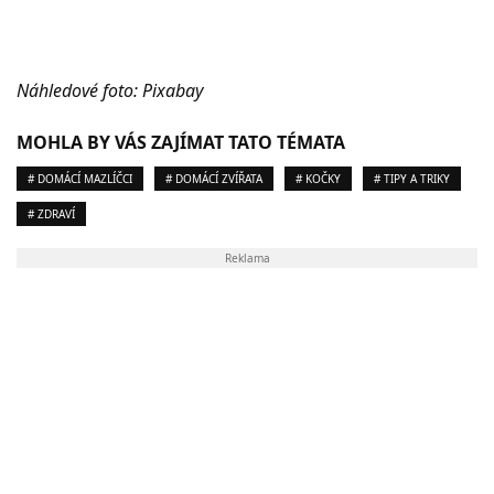
Náhledové foto: Pixabay
MOHLA BY VÁS ZAJÍMAT TATO TÉMATA
# DOMÁCÍ MAZLÍČCI
# DOMÁCÍ ZVÍŘATA
# KOČKY
# TIPY A TRIKY
# ZDRAVÍ
Reklama