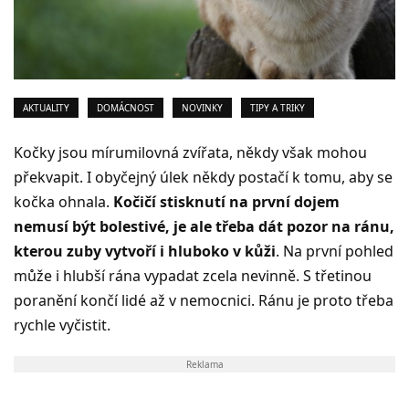
AKTUALITY
DOMÁCNOST
NOVINKY
TIPY A TRIKY
Kočky jsou mírumilovná zvířata, někdy však mohou
překvapit. I obyčejný úlek někdy postačí k tomu, aby se
kočka ohnala.
Kočičí stisknutí na první dojem
nemusí být bolestivé, je ale třeba dát pozor na ránu,
kterou zuby vytvoří i hluboko v kůži
. Na první pohled
může i hlubší rána vypadat zcela nevinně. S třetinou
poranění končí lidé až v nemocnici. Ránu je proto třeba
rychle vyčistit.
Reklama