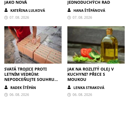
JAKO NOVÁ
JEDNODUCHÝCH RAD
KATEŘINA LULKOVÁ
HANA ŠTĚPÁNOVÁ
07. 08. 2026
07. 08. 2026
SVATÁ TROJICE PROTI
JAK NA ROZLITÝ OLEJ V
LETNÍM VEDRŮM:
KUCHYNI? PŘECE S
NEPODCEŇUJTE SOUHRU
MOUKOU
ZDIVA A STÍNĚNÍ
RADEK ŠTĚPÁN
LENKA STRAKOVÁ
06. 08. 2026
06. 08. 2026