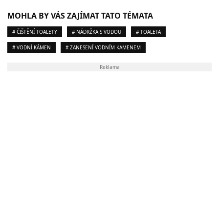
MOHLA BY VÁS ZAJÍMAT TATO TÉMATA
# ČIŠTĚNÍ TOALETY
# NÁDRŽKA S VODOU
# TOALETA
# VODNÍ KÁMEN
# ZANESENÍ VODNÍM KAMENEM
Reklama