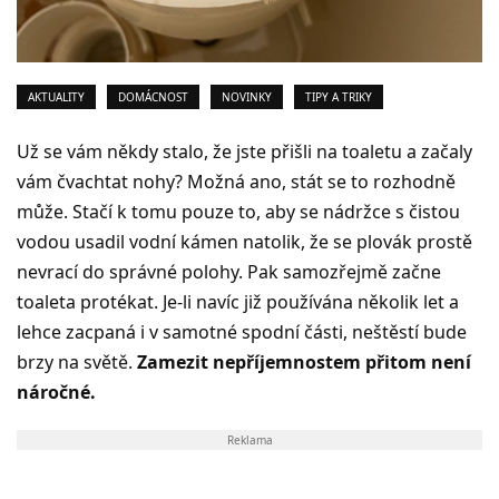
AKTUALITY
DOMÁCNOST
NOVINKY
TIPY A TRIKY
Už se vám někdy stalo, že jste přišli na toaletu a začaly
vám čvachtat nohy? Možná ano, stát se to rozhodně
může. Stačí k tomu pouze to, aby se nádržce s čistou
vodou usadil vodní kámen natolik, že se plovák prostě
nevrací do správné polohy. Pak samozřejmě začne
toaleta protékat. Je-li navíc již používána několik let a
lehce zacpaná i v samotné spodní části, neštěstí bude
brzy na světě.
Zamezit nepříjemnostem přitom není
náročné.
Reklama