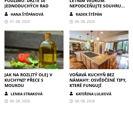
PODZIMU: DRŽTE SE
LETNÍM VEDRŮM:
JEDNODUCHÝCH RAD
NEPODCEŇUJTE SOUHRU
ZDIVA A STÍNĚNÍ
HANA ŠTĚPÁNOVÁ
RADEK ŠTĚPÁN
07. 08. 2026
06. 08. 2026
JAK NA ROZLITÝ OLEJ V
VOŇAVÁ KUCHYŇ BEZ
KUCHYNI? PŘECE S
NÁMAHY: OSVĚDČENÉ TIPY,
MOUKOU
KTERÉ FUNGUJÍ
LENKA STRAKOVÁ
KATEŘINA LULKOVÁ
06. 08. 2026
06. 08. 2026