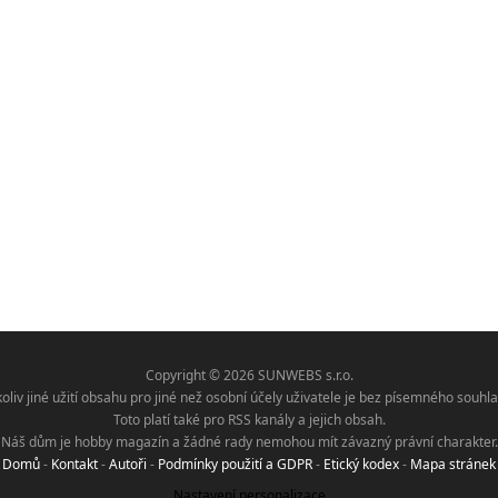
Copyright © 2026 SUNWEBS s.r.o.
koliv jiné užití obsahu pro jiné než osobní účely uživatele je bez písemného sou
Toto platí také pro RSS kanály a jejich obsah.
Náš dům je hobby magazín a žádné rady nemohou mít závazný právní charakter.
Domů
-
Kontakt
-
Autoři
-
Podmínky použití a GDPR
-
Etický kodex
-
Mapa stránek
Nastavení personalizace