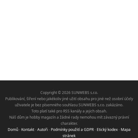
Copyright © 2026 SUNWEBS s.r.o.
Publikování, šíření nebo jakékoliv jiné užití obsahu pro jiné než osobní účely
uživatele je bez písemného souhlasu SUNWEBS s.r.o. zakázáno.
Toto platí také pro RSS kanály a jejich obsah.
Náš dům je hobby magazín a žádné rady nemohou mít závazný právní
charakter.
Domů
-
Kontakt
-
Autoři
-
Podmínky použití a GDPR
-
Etický kodex
-
Mapa
stránek