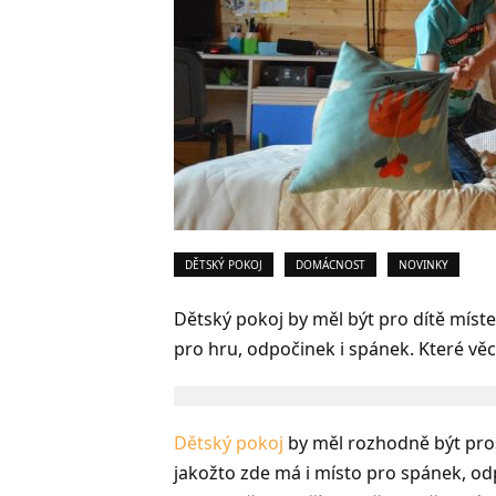
DĚTSKÝ POKOJ
DOMÁCNOST
NOVINKY
Dětský pokoj by měl být pro dítě míst
pro hru, odpočinek i spánek. Které věc
Dětský pokoj
by měl rozhodně být pro
jakožto zde má i místo pro spánek, od