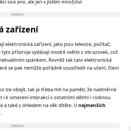
ci sice ano, ale jen v jistém množství.
Reklama
á zařízení
í elektronická zařízení, jako jsou televize, počítač,
e tyto přístroje vydávají modré světlo z obrazovek, což
ekvalitním spánkem. Rovněž tak tato elektronická
které se pak nemůže pořádně soustředit na učení, čtení
ko lze obejít, tak je třeba mít na paměti, že nadměrné
 i k omezení interakcí s ostatními dětmi i rodinou.
e a také s ohledem na věk dítěte. U
nejmenších
.
Reklama