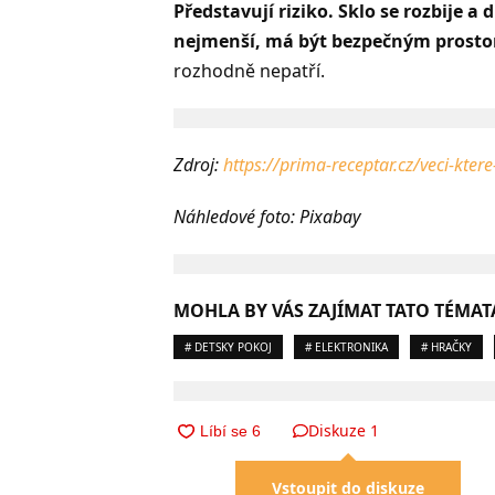
Představují riziko. Sklo se rozbije a
nejmenší, má být bezpečným prost
rozhodně nepatří.
Zdroj:
https://prima-receptar.cz/veci-kter
Náhledové foto: Pixabay
MOHLA BY VÁS ZAJÍMAT TATO TÉMAT
# DETSKY POKOJ
# ELEKTRONIKA
# HRAČKY
Diskuze
1
Vstoupit do diskuze