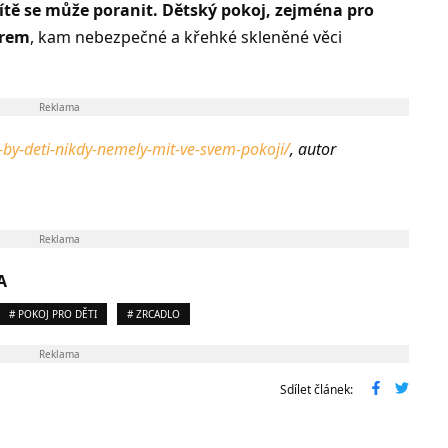
 dítě se může poranit. Dětský pokoj, zejména pro
orem
, kam nebezpečné a křehké skleněné věci
Reklama
e-by-deti-nikdy-nemely-mit-ve-svem-pokoji/
, autor
Reklama
A
# POKOJ PRO DĚTI
# ZRCADLO
Reklama
Sdílet článek: