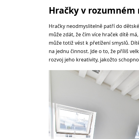
Hračky v rozumném 
Hračky neodmyslitelně patří do dětskéh
může zdát, že čím více hraček dítě má,
může totiž vést k přetížení smyslů. Dí
na jednu činnost. Jde o to, že příliš ve
rozvoj jeho kreativity, jakožto schopnos