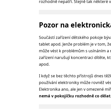
rozhodně nepatří. Stejně tak některé vě
Pozor na elektronick
Součástí zařízení dětského pokoje bývaj
tablet apod. Jenže problém je v tom, ž
může vést k problémům s usínáním a n
zařízení narušují koncentraci dítěte, 
apod.
I když se bez těchto přístrojů dnes těž
používání elektroniky může rovněž vést
Elektronika ano, ale jen v omezené míř
nemá v pokojíčku rozhodně co dělat