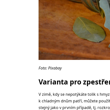
Foto: Pixabay
Varianta pro zpestře
V zimě, kdy se nepotýkáte tolik s hmy
k chladným dnům patří, můžete použít 
stejný jako v prvním případě, tj. rozk