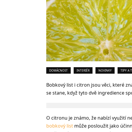
DOMÁCNOST
INTERIÉR
NOVINKY
TIPY A 
Bobkový list i citron jsou věci, které z
se stane, když tyto dvě ingredience sp
O citronu je známo, že nabízí využití ne
bobkový list
může posloužit jako účinné