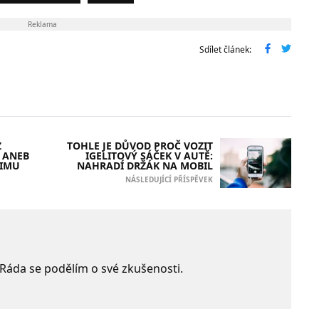
Reklama
Sdílet článek:
Z
TOHLE JE DŮVOD PROČ VOZIT
 ANEB
IGELITOVÝ SÁČEK V AUTĚ:
ZIMU
NAHRADÍ DRŽÁK NA MOBIL
NÁSLEDUJÍCÍ PŘÍSPĚVEK
 Ráda se podělím o své zkušenosti.