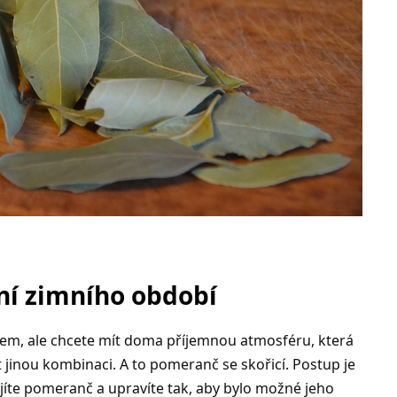
ní zimního období
zem, ale chcete mít doma příjemnou atmosféru, která
jinou kombinaci. A to pomeranč se skořicí. Postup je
rojíte pomeranč a upravíte tak, aby bylo možné jeho