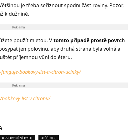
Většinou je třeba seříznout spodní část roviny. Pozor,
 až k dužnině.
Reklama
žete použít mletou. V
tomto případě prostě povrch
í posypat jen polovinu, aby druhá strana byla volná a
uštět příjemnou vůni do éteru.
-funguje-bobkovy-list-a-citron-ucinky/
Reklama
bobkovy-list-v-citronu/
A
# PROVONĚNÍ BYTU
# ÚČINEK