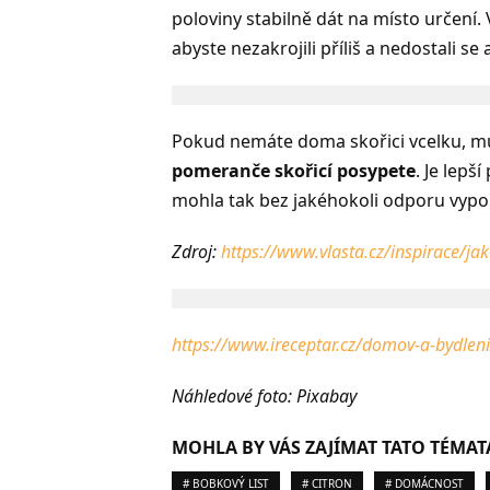
poloviny stabilně dát na místo určení. 
abyste nezakrojili příliš a nedostali se
Pokud nemáte doma skořici vcelku, mů
pomeranče skořicí posypete
. Je lepš
mohla tak bez jakéhokoli odporu vypo
Zdroj:
https://www.vlasta.cz/inspirace/jak
https://www.ireceptar.cz/domov-a-bydleni/
Náhledové foto: Pixabay
MOHLA BY VÁS ZAJÍMAT TATO TÉMAT
# BOBKOVÝ LIST
# CITRON
# DOMÁCNOST