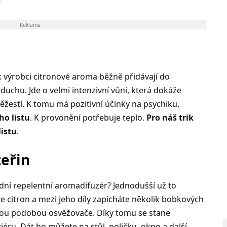
?
Reklama
 výrobci citronové aroma běžně přidávají do
chu. Jde o velmi intenzivní vůni, která dokáže
věžestí. K tomu má pozitivní účinky na psychiku.
o listu
. K provonění potřebuje teplo.
Pro náš trik
listu
.
eřin
odní repelentní aromadifuzér? Jednodušší už to
e citron a mezi jeho díly zapícháte několik bobkových
ednou podobou osvěžovače. Díky tomu se stane
iéru. Dát ho můžete na stůl, poličku, okno a další