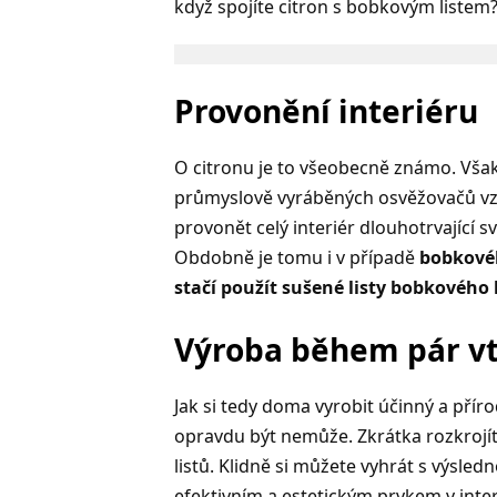
když spojíte citron s bobkovým listem
Provonění interiéru
O citronu je to všeobecně známo. Však
průmyslově vyráběných osvěžovačů vzdu
provonět celý interiér dlouhotrvající s
Obdobně je tomu i v případě
bobkovéh
stačí použít sušené listy bobkového 
Výroba během pár vt
Jak si tedy doma vyrobit účinný a přír
opravdu být nemůže. Zkrátka rozkrojít
listů. Klidně si můžete vyhrát s výsl
efektivním a estetickým prvkem v inter