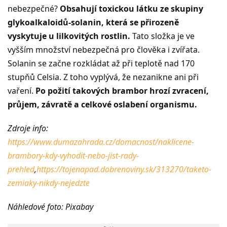
nebezpečné?
Obsahují toxickou látku ze skupiny
glykoalkaloidů-solanin, která se přirozeně
vyskytuje u lilkovitých rostlin.
Tato složka je ve
vyšším množství nebezpečná pro člověka i zvířata.
Solanin se začne rozkládat až při teplotě nad 170
stupňů Celsia. Z toho vyplývá, že nezanikne ani při
vaření.
Po požití takových brambor hrozí zvracení,
průjem, závratě a celkové oslabení organismu.
Zdroje info:
https://www.dumazahrada.cz/domacnost/naklicene-
brambory-kdy-vyhodit-nebo-jist-rady-
prehled
,
https://tojenapad.dobrenoviny.sk/313270/taketo-
zemiaky-nikdy-nejedzte
Náhledové foto: Pixabay