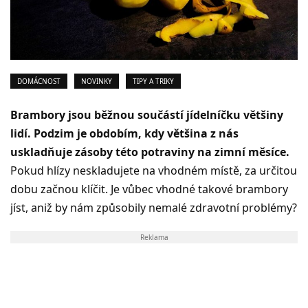
DOMÁCNOST
NOVINKY
TIPY A TRIKY
Brambory jsou běžnou součástí jídelníčku většiny
lidí. Podzim je obdobím, kdy většina z nás
uskladňuje zásoby této potraviny na zimní měsíce.
Pokud hlízy neskladujete na vhodném místě, za určitou
dobu začnou klíčit. Je vůbec vhodné takové brambory
jíst, aniž by nám způsobily nemalé zdravotní problémy?
Reklama