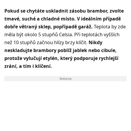
Pokud se chytáte uskladnit zásobu brambor, zvolte
tmavé, suché a chladné místo. V ideálním případě
dobře větraný sklep, popřípadě garáž.
Teplota by zde
měla být okolo 5 stupňů Celsia. Při teplotách vyšších
než 10 stupňů začnou hlízy brzy klíčit.
Nikdy
neskladujte brambory poblíž jablek nebo cibule,
protože vylučují etylén, který podporuje rychlejší
zrání, a tím i klíčení.
Reklama