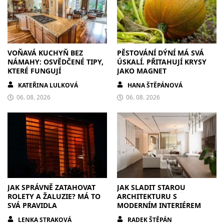
VOŇAVÁ KUCHYŇ BEZ
PĚSTOVÁNÍ DÝNÍ MÁ SVÁ
NÁMAHY: OSVĚDČENÉ TIPY,
ÚSKALÍ. PŘITAHUJÍ KRYSY
KTERÉ FUNGUJÍ
JAKO MAGNET
KATEŘINA LULKOVÁ
HANA ŠTĚPÁNOVÁ
06. 08. 2026
06. 08. 2026
JAK SPRÁVNĚ ZATAHOVAT
JAK SLADIT STAROU
ROLETY A ŽALUZIE? MÁ TO
ARCHITEKTURU S
SVÁ PRAVIDLA
MODERNÍM INTERIÉREM
LENKA STRAKOVÁ
RADEK ŠTĚPÁN