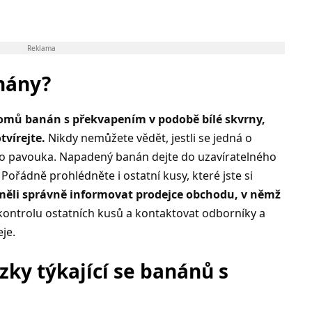
Reklama
nány?
domů banán s překvapením v podobě bílé skvrny,
tvírejte.
Nikdy nemůžete vědět, jestli se jedná o
ho pavouka. Napadený banán dejte do uzavíratelného
ořádně prohlédněte i ostatní kusy, které jste si
měli správně informovat prodejce obchodu, v němž
t kontrolu ostatních kusů a kontaktovat odborníky a
je.
zky týkající se banánů s