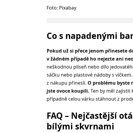
Foto: Pixabay
Co s napadenými ba
Pokud už si přece jenom přinesete 
v žádném případě ho nejezte ani neo
neškodnou plíseň nebo dílo jedovaté
sáčku nebo plastové nádoby s víčkem. P
z nákupu přinesli.
O problému byste 
jste ovoce koupili.
Ten by měl zajisti
případně celou várku stáhnout z prode
FAQ – Nejčastější otá
bílými skvrnami