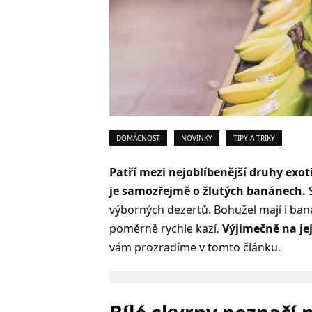
DOMÁCNOST
NOVINKY
TIPY A TRIKY
Patří mezi nejoblíbenější druhy exo
je samozřejmě o žlutých banánech.
S
výborných dezertů. Bohužel mají i baná
poměrně rychle kazí.
Výjimečně na jej
vám prozradíme v tomto článku.