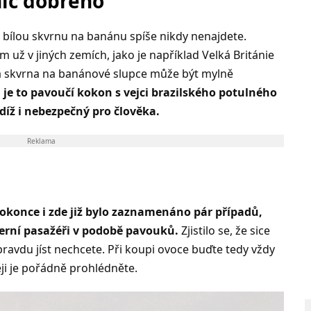
nic dobrého
 bílou skvrnu na banánu spíše nikdy nenajdete.
 už v jiných zemích, jako je například Velká Británie
ílá skvrna na banánové slupce může být mylně
 je to pavoučí kokon s vejci brazilského potulného
udíž i nebezpečný pro člověka.
Reklama
okonce i zde již bylo zaznamenáno pár případů,
černí pasažéři v podobě pavouků.
Zjistilo se, že sice
pravdu jíst nechcete. Při koupi ovoce buďte tedy vždy
ěji je pořádně prohlédněte.