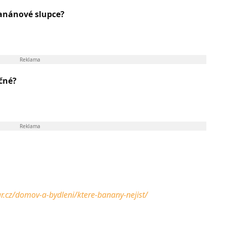
anánové slupce?
Reklama
čné?
Reklama
r.cz/domov-a-bydleni/ktere-banany-nejist/