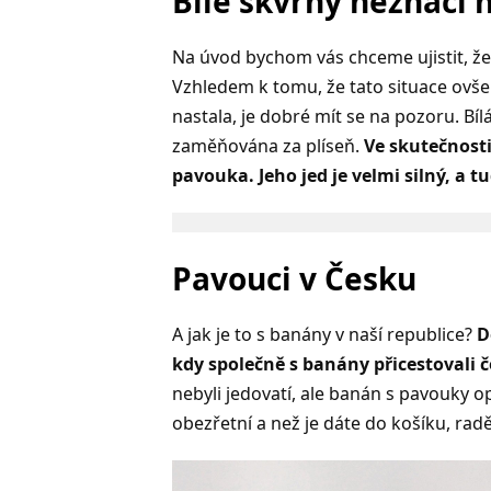
Bílé skvrny neznačí 
Na úvod bychom vás chceme ujistit, že
Vzhledem k tomu, že tato situace ovšem
nastala, je dobré mít se na pozoru. B
zaměňována za plíseň.
Ve skutečnosti
pavouka. Jeho jed je velmi silný, a t
Pavouci v Česku
A jak je to s banány v naší republice?
D
kdy společně s banány přicestovali 
nebyli jedovatí, ale banán s pavouky o
obezřetní a než je dáte do košíku, rad