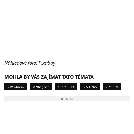
Náhledové foto: Pixabay
MOHLA BY VÁS ZAJÍMAT TATO TÉMATA
# AVOKÁDO
# HNOJIVO
# ROSTLINY
# SLUPKA
# VÝLUH
Reklama