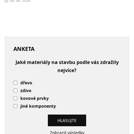
08. 08. 2026
ANKETA
Jaké materiály na stavbu podle vás zdražily
nejvíce?
dřevo
zdivo
kovové prvky
jiné komponenty
Zobrazit výsledky