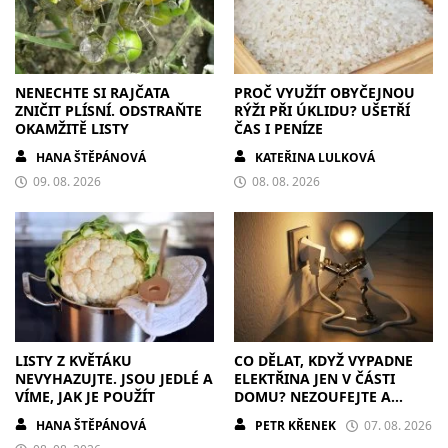
NENECHTE SI RAJČATA
PROČ VYUŽÍT OBYČEJNOU
ZNIČIT PLÍSNÍ. ODSTRAŇTE
RÝŽI PŘI ÚKLIDU? UŠETŘÍ
OKAMŽITĚ LISTY
ČAS I PENÍZE
HANA ŠTĚPÁNOVÁ
KATEŘINA LULKOVÁ
09. 08. 2026
08. 08. 2026
LISTY Z KVĚTÁKU
CO DĚLAT, KDYŽ VYPADNE
NEVYHAZUJTE. JSOU JEDLÉ A
ELEKTŘINA JEN V ČÁSTI
VÍME, JAK JE POUŽÍT
DOMU? NEZOUFEJTE A
POSTUPUJTE S CHLADNOU
HANA ŠTĚPÁNOVÁ
PETR KŘENEK
07. 08. 2026
HLAVOU