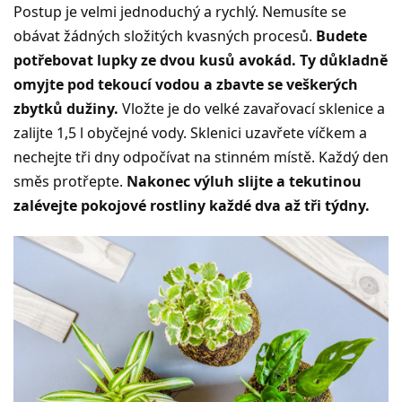
Postup je velmi jednoduchý a rychlý. Nemusíte se
obávat žádných složitých kvasných procesů.
Budete
potřebovat lupky ze dvou kusů avokád. Ty důkladně
omyjte pod tekoucí vodou a zbavte se veškerých
zbytků dužiny.
Vložte je do velké zavařovací sklenice a
zalijte 1,5 l obyčejné vody. Sklenici uzavřete víčkem a
nechejte tři dny odpočívat na stinném místě. Každý den
směs protřepte.
Nakonec výluh slijte a tekutinou
zalévejte pokojové rostliny každé dva až tři týdny.