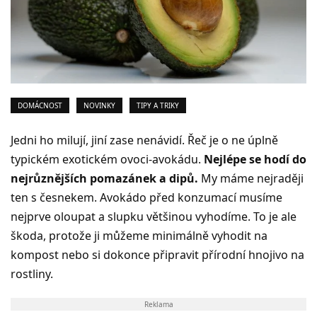
DOMÁCNOST
NOVINKY
TIPY A TRIKY
Jedni ho milují, jiní zase nenávidí. Řeč je o ne úplně
typickém exotickém ovoci-avokádu.
Nejlépe se hodí do
nejrůznějších pomazánek a dipů.
My máme nejraději
ten s česnekem. Avokádo před konzumací musíme
nejprve oloupat a slupku většinou vyhodíme. To je ale
škoda, protože ji můžeme minimálně vyhodit na
kompost nebo si dokonce připravit přírodní hnojivo na
rostliny.
Reklama