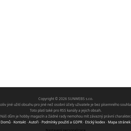
Copyright © 2026 SUNWEBS s.r.o.
koliv jiné užití obsahu pro jiné než osobní účely uživatele je bez písemného sou
Toto platí také pro RSS kanály a jejich obsah.
Náš dům je hobby magazín a žádné rady nemohou mít závazný právní charakter.
Domů
-
Kontakt
-
Autoři
-
Podmínky použití a GDPR
-
Etický kodex
-
Mapa stránek
Nastavení personalizace