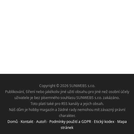
Copyright © 2026 SUNWEBS s.r.o.
Publikování, šíření nebo jakékoliv jiné užití obsahu pro jiné než osobní účely
uživatele je bez písemného souhlasu SUNWEBS s.r.o. zakázáno.
Toto platí také pro RSS kanály a jejich obsah.
Náš dům je hobby magazín a žádné rady nemohou mít závazný právní
charakter.
Domů
-
Kontakt
-
Autoři
-
Podmínky použití a GDPR
-
Etický kodex
-
Mapa
stránek