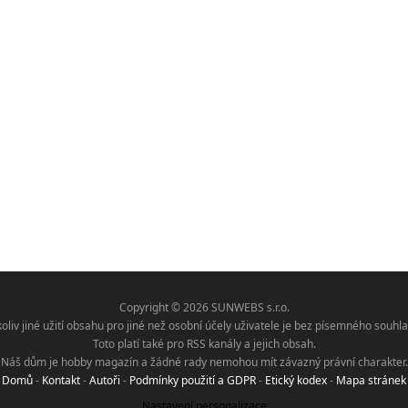
Copyright © 2026 SUNWEBS s.r.o.
koliv jiné užití obsahu pro jiné než osobní účely uživatele je bez písemného sou
Toto platí také pro RSS kanály a jejich obsah.
Náš dům je hobby magazín a žádné rady nemohou mít závazný právní charakter.
Domů
-
Kontakt
-
Autoři
-
Podmínky použití a GDPR
-
Etický kodex
-
Mapa stránek
Nastavení personalizace