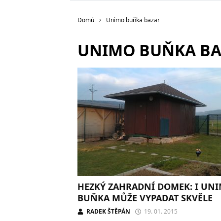
Domů
Unimo buňka bazar
UNIMO BUŇKA B
HEZKÝ ZAHRADNÍ DOMEK: I UN
BUŇKA MŮŽE VYPADAT SKVĚLE
RADEK ŠTĚPÁN
19. 01. 2015