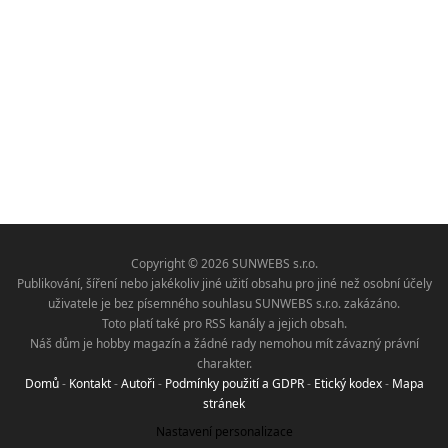
Copyright © 2026 SUNWEBS s.r.o.
Publikování, šíření nebo jakékoliv jiné užití obsahu pro jiné než osobní účely
uživatele je bez písemného souhlasu SUNWEBS s.r.o. zakázáno.
Toto platí také pro RSS kanály a jejich obsah.
Náš dům je hobby magazín a žádné rady nemohou mít závazný právní
charakter.
Domů
-
Kontakt
-
Autoři
-
Podmínky použití a GDPR
-
Etický kodex
-
Mapa
stránek
Nastavení personalizace