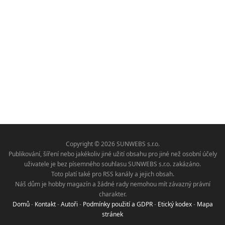
Copyright © 2026 SUNWEBS s.r.o.
Publikování, šíření nebo jakékoliv jiné užití obsahu pro jiné než osobní účely
uživatele je bez písemného souhlasu SUNWEBS s.r.o. zakázáno.
Toto platí také pro RSS kanály a jejich obsah.
Náš dům je hobby magazín a žádné rady nemohou mít závazný právní
charakter.
Domů
-
Kontakt
-
Autoři
-
Podmínky použití a GDPR
-
Etický kodex
-
Mapa
stránek