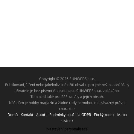
Copyright © 2026 SUNWEBS s.r.o.
Publikování, šíření nebo jakékoliv jiné užití obsahu pro jiné než osobní účely
uživatele je bez písemného souhlasu SUNWEBS s.r.o. zakázáno.
Toto platí také pro RSS kanály a jejich obsah.
Náš dům je hobby magazín a žádné rady nemohou mít závazný právní
charakter.
Domů
-
Kontakt
-
Autoři
-
Podmínky použití a GDPR
-
Etický kodex
-
Mapa
stránek
Nastavení personalizace