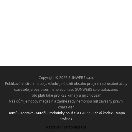
Copyright © 2026 SUNWEBS s.r.o.
Publikování, šíření nebo jakékoliv jiné užití obsahu pro jiné než osobní účely
uživatele je bez písemného souhlasu SUNWEBS s.r.o. zakázáno.
Toto platí také pro RSS kanály a jejich obsah.
Náš dům je hobby magazín a žádné rady nemohou mít závazný právní
charakter.
Domů
-
Kontakt
-
Autoři
-
Podmínky použití a GDPR
-
Etický kodex
-
Mapa
stránek
Nastavení personalizace