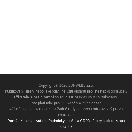
Copyright © 2026 SUNWEBS s.r.o.
Publikování, šíření nebo jakékoliv jiné užití obsahu pro jiné než osobní účely
uživatele je bez písemného souhlasu SUNWEBS s.r.o. zakázáno.
Toto platí také pro RSS kanály a jejich obsah.
Náš dům je hobby magazín a žádné rady nemohou mít závazný právní
charakter.
Domů
-
Kontakt
-
Autoři
-
Podmínky použití a GDPR
-
Etický kodex
-
Mapa
stránek