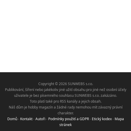
Copyright © 2026 SUNWEBS s.r.o.
Publikování, šíření nebo jakékoliv jiné užití obsahu pro jiné než osobní účely
uživatele je bez písemného souhlasu SUNWEBS s.r.o. zakázáno.
Toto platí také pro RSS kanály a jejich obsah.
Náš dům je hobby magazín a žádné rady nemohou mít závazný právní
charakter.
Domů
-
Kontakt
-
Autoři
-
Podmínky použití a GDPR
-
Etický kodex
-
Mapa
stránek