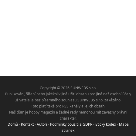
Copyright © 2026 SUNWEBS s.r.o.
Publikování, šíření nebo jakékoliv jiné užití obsahu pro jiné než osobní účely
uživatele je bez písemného souhlasu SUNWEBS s.r.o. zakázáno.
Toto platí také pro RSS kanály a jejich obsah.
Náš dům je hobby magazín a žádné rady nemohou mít závazný právní
charakter.
Domů
-
Kontakt
-
Autoři
-
Podmínky použití a GDPR
-
Etický kodex
-
Mapa
stránek