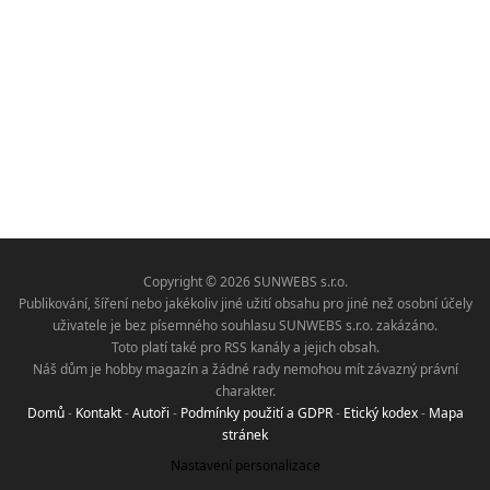
Copyright © 2026 SUNWEBS s.r.o.
Publikování, šíření nebo jakékoliv jiné užití obsahu pro jiné než osobní účely
uživatele je bez písemného souhlasu SUNWEBS s.r.o. zakázáno.
Toto platí také pro RSS kanály a jejich obsah.
Náš dům je hobby magazín a žádné rady nemohou mít závazný právní
charakter.
Domů
-
Kontakt
-
Autoři
-
Podmínky použití a GDPR
-
Etický kodex
-
Mapa
stránek
Nastavení personalizace