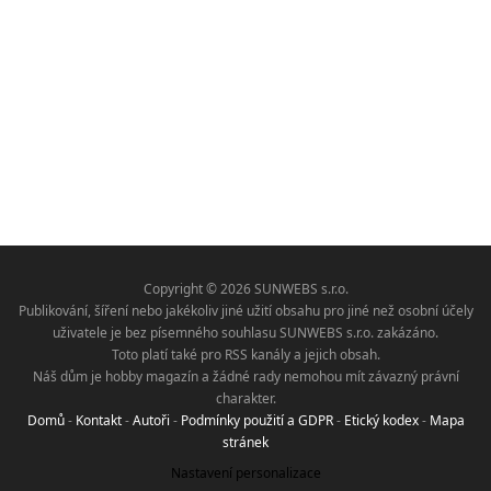
Copyright © 2026 SUNWEBS s.r.o.
Publikování, šíření nebo jakékoliv jiné užití obsahu pro jiné než osobní účely
uživatele je bez písemného souhlasu SUNWEBS s.r.o. zakázáno.
Toto platí také pro RSS kanály a jejich obsah.
Náš dům je hobby magazín a žádné rady nemohou mít závazný právní
charakter.
Domů
-
Kontakt
-
Autoři
-
Podmínky použití a GDPR
-
Etický kodex
-
Mapa
stránek
Nastavení personalizace