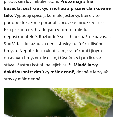
především lov, nikoliv létání.
Proto mají silná
kusadla, šest krátkých nohou a pružné článkované
tělo.
Vypadají spíše jako malé ještěrky, které v té
podobě dokážou spořádat obrovské množství mšic.
Pro přírodu i zahradu jsou v tomto ohledu
nepostradatelné. Rozhodně se jich nesnažte zbavovat.
Spořádat dokážou za den i stovky kusů škodlivého
hmyzu. Nepohrdnou vlnatkami, sviluškami i jiným
otravným hmyzem. Molice, třásněnky i puklice se
stávají častou kořistí na jejich talíři.
Mladé larvy
dokážou sníst desítky mšic denně
, dospělé larvy až
stovky mšic denně.