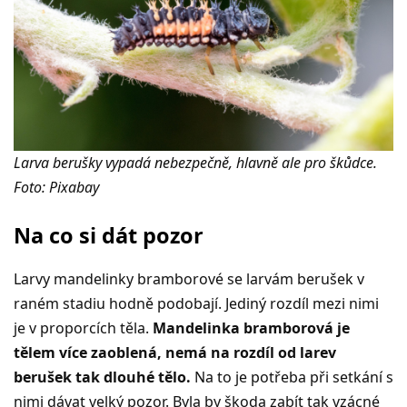
Larva berušky vypadá nebezpečně, hlavně ale pro škůdce.
Foto: Pixabay
Na co si dát pozor
Larvy mandelinky bramborové se larvám berušek v
raném stadiu hodně podobají. Jediný rozdíl mezi nimi
je v proporcích těla.
Mandelinka bramborová je
tělem více zaoblená, nemá na rozdíl od larev
berušek tak dlouhé tělo.
Na to je potřeba při setkání s
nimi dávat velký pozor. Byla by škoda zabít tak vzácné