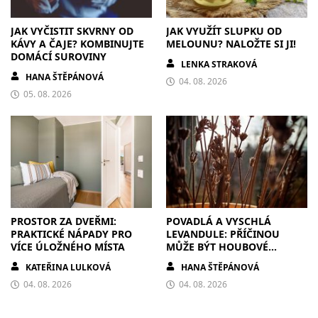
JAK VYČISTIT SKVRNY OD
JAK VYUŽÍT SLUPKU OD
KÁVY A ČAJE? KOMBINUJTE
MELOUNU? NALOŽTE SI JI!
DOMÁCÍ SUROVINY
LENKA STRAKOVÁ
HANA ŠTĚPÁNOVÁ
04. 08. 2026
05. 08. 2026
PROSTOR ZA DVEŘMI:
POVADLÁ A VYSCHLÁ
PRAKTICKÉ NÁPADY PRO
LEVANDULE: PŘÍČINOU
VÍCE ÚLOŽNÉHO MÍSTA
MŮŽE BÝT HOUBOVÉ
ONEMOCNĚNÍ
KATEŘINA LULKOVÁ
HANA ŠTĚPÁNOVÁ
04. 08. 2026
04. 08. 2026