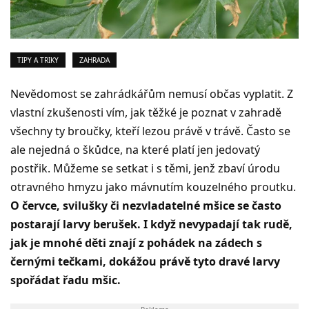
TIPY A TRIKY
ZAHRADA
Nevědomost se zahrádkářům nemusí občas vyplatit. Z
vlastní zkušenosti vím, jak těžké je poznat v zahradě
všechny ty broučky, kteří lezou právě v trávě. Často se
ale nejedná o škůdce, na které platí jen jedovatý
postřik. Můžeme se setkat i s těmi, jenž zbaví úrodu
otravného hmyzu jako mávnutím kouzelného proutku.
O červce, svilušky či nezvladatelné mšice se často
postarají larvy berušek. I když nevypadají tak rudě,
jak je mnohé děti znají z pohádek na zádech s
černými tečkami, dokážou právě tyto dravé larvy
spořádat řadu mšic.