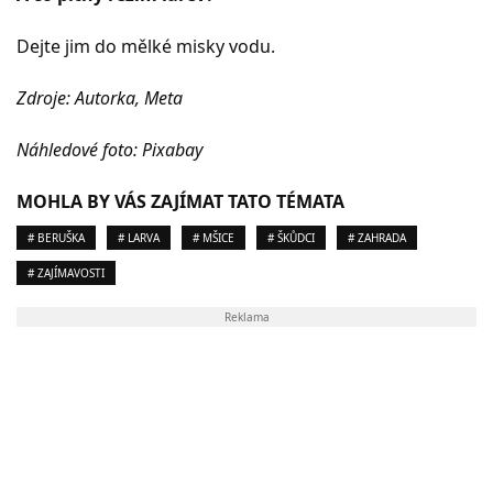
Dejte jim do mělké misky vodu.
Zdroje: Autorka, Meta
Náhledové foto: Pixabay
MOHLA BY VÁS ZAJÍMAT TATO TÉMATA
# BERUŠKA
# LARVA
# MŠICE
# ŠKŮDCI
# ZAHRADA
# ZAJÍMAVOSTI
Reklama