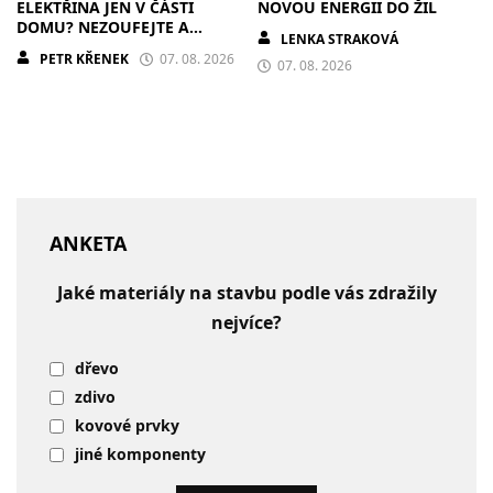
ELEKTŘINA JEN V ČÁSTI
NOVOU ENERGII DO ŽIL
DOMU? NEZOUFEJTE A
LENKA STRAKOVÁ
POSTUPUJTE S CHLADNOU
PETR KŘENEK
07. 08. 2026
HLAVOU
07. 08. 2026
ANKETA
Jaké materiály na stavbu podle vás zdražily
nejvíce?
dřevo
zdivo
kovové prvky
jiné komponenty