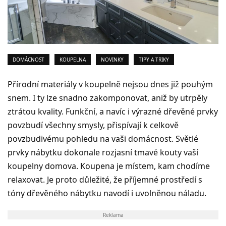
DOMÁCNOST
KOUPELNA
NOVINKY
TIPY A TRIKY
Přírodní materiály v koupelně nejsou dnes již pouhým
snem. I ty lze snadno zakomponovat, aniž by utrpěly
ztrátou kvality. Funkční, a navíc i výrazné dřevěné prvky
povzbudí všechny smysly, přispívají k celkově
povzbudivému pohledu na vaši domácnost. Světlé
prvky nábytku dokonale rozjasní tmavé kouty vaší
koupelny domova. Koupena je místem, kam chodíme
relaxovat. Je proto důležité, že příjemné prostředí s
tóny dřevěného nábytku navodí i uvolněnou náladu.
Reklama