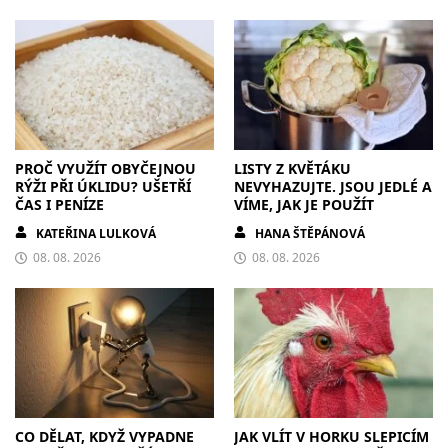
PROČ VYUŽÍT OBYČEJNOU
LISTY Z KVĚTÁKU
RÝŽI PŘI ÚKLIDU? UŠETŘÍ
NEVYHAZUJTE. JSOU JEDLÉ A
ČAS I PENÍZE
VÍME, JAK JE POUŽÍT
KATEŘINA LULKOVÁ
HANA ŠTĚPÁNOVÁ
08. 08. 2026
08. 08. 2026
CO DĚLAT, KDYŽ VYPADNE
JAK VLÍT V HORKU SLEPICÍM