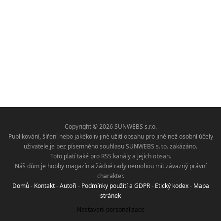
Copyright © 2026 SUNWEBS s.r.o.
Publikování, šíření nebo jakékoliv jiné užití obsahu pro jiné než osobní účely
uživatele je bez písemného souhlasu SUNWEBS s.r.o. zakázáno.
Toto platí také pro RSS kanály a jejich obsah.
Náš dům je hobby magazín a žádné rady nemohou mít závazný právní
charakter.
Domů
-
Kontakt
-
Autoři
-
Podmínky použití a GDPR
-
Etický kodex
-
Mapa
stránek
Nastavení personalizace