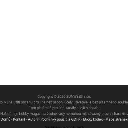
Copyright © 2026 SUNWEBS s.r.o.
koliv jiné užití obsahu pro jiné než osobní účely uživatele je bez písemného sou
Toto platí také pro RSS kanály a jejich obsah.
Náš dům je hobby magazín a žádné rady nemohou mít závazný právní charakter.
Domů
-
Kontakt
-
Autoři
-
Podmínky použití a GDPR
-
Etický kodex
-
Mapa stránek
Nastavení personalizace