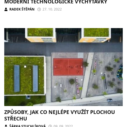
MODERNÍ TECHNOLOGICKÉ VYCHYTÁVKY
RADEK ŠTĚPÁN
27. 10. 2022
ZPŮSOBY, JAK CO NEJLÉPE VYUŽÍT PLOCHOU
STŘECHU
ŠÁRKA STUCHLÍKOVÁ
09. 09. 2022