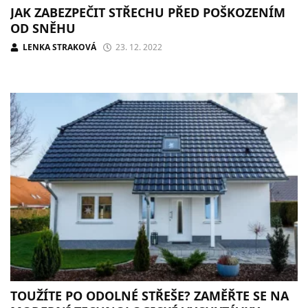
JAK ZABEZPEČIT STŘECHU PŘED POŠKOZENÍM
OD SNĚHU
LENKA STRAKOVÁ
23. 12. 2022
TOUŽÍTE PO ODOLNÉ STŘEŠE? ZAMĚŘTE SE NA